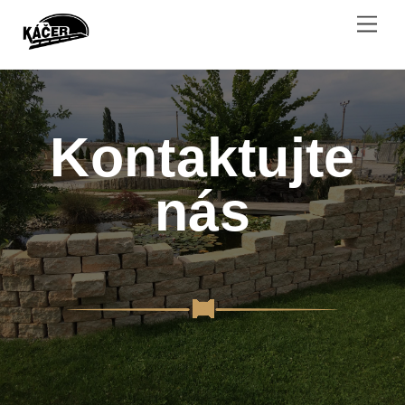
Skip
Men
to
content
Kontaktujte
nás