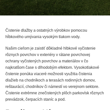
Čistenie dlažby a ostatných výrobkov pomocou
hĺbkového umývania vysokým tlakom vody.
Našim cieľom je zaistiť dôkladné hlbkové vyčistenie
rôznych povrchov v exteriéry v rátane povrchovej
ochrany vyčistených povrchov a materiálov v čo
najkratšom čase s dlhodobým efektom. Vysokotlakové
čistenie ponúka viaceré možnosti využitia čistenia
dlažieb na chodníkoch a terasách rodinných domov,
reštaurácií, chodníkov či námestí vo verejnom sektore.
Čistenie extrémne znečistených plôch parkovísk rôznych
prevádzok, čerpacích staníc a pod.