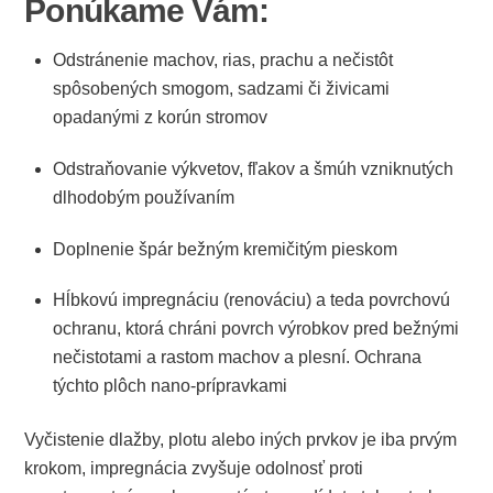
Ponúkame Vám:
Odstránenie machov, rias, prachu a nečistôt
spôsobených smogom, sadzami či živicami
opadanými z korún stromov
Odstraňovanie výkvetov, fľakov a šmúh vzniknutých
dlhodobým používaním
Doplnenie špár bežným kremičitým pieskom
Hĺbkovú impregnáciu (renováciu) a teda povrchovú
ochranu, ktorá chráni povrch výrobkov pred bežnými
nečistotami a rastom machov a plesní. Ochrana
týchto plôch nano-prípravkami
Vyčistenie dlažby, plotu alebo iných prvkov je iba prvým
krokom, impregnácia zvyšuje odolnosť proti