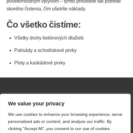
poveternostným vplyvom – týmto predídete tak potrebe
skorého čistenia, čím ušetríte náklady.
Čo všetko čistíme:
Všetky druhy betónových dlažieb
Palisády a schodiskové prvky
Ploty a kaskádové prvky
We value your privacy
KÁČER
We use cookies to enhance your browsing experience, serve
personalized ads or content, and analyze our traffic. By
Káčer © 2024. Všetky práva vyhradené.
clicking "Accept All", you consent to our use of cookies.