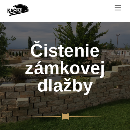
Skip
Men
to
content
Čistenie
zámkovej
dlažby